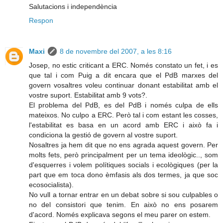
Salutacions i independència
Respon
Maxi
8 de novembre del 2007, a les 8:16
Josep, no estic criticant a ERC. Només constato un fet, i es
que tal i com Puig a dit encara que el PdB marxes del
govern vosaltres voleu continuar donant estabilitat amb el
vostre suport. Estabilitat amb 9 vots?.
El problema del PdB, es del PdB i només culpa de ells
mateixos. No culpo a ERC. Però tal i com estant les cosses,
l'estabilitat es basa en un acord amb ERC i això fa i
condiciona la gestió de govern al vostre suport.
Nosaltres ja hem dit que no ens agrada aquest govern. Per
molts fets, però principalment per un tema ideològic.., som
d'esquerres i volem polítiques socials i ecològiques (per la
part que em toca dono èmfasis als dos termes, ja que soc
ecosocialista).
No vull a tornar entrar en un debat sobre si sou culpables o
no del consistori que tenim. En això no ens posarem
d'acord. Només explicava segons el meu parer on estem.