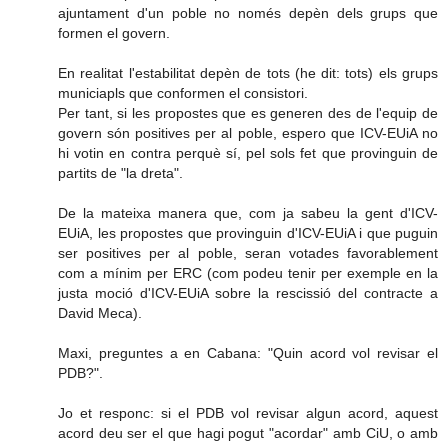
ajuntament d'un poble no només depèn dels grups que
formen el govern.
En realitat l'estabilitat depèn de tots (he dit: tots) els grups
municiapls que conformen el consistori.
Per tant, si les propostes que es generen des de l'equip de
govern són positives per al poble, espero que ICV-EUiA no
hi votin en contra perquè sí, pel sols fet que provinguin de
partits de "la dreta".
De la mateixa manera que, com ja sabeu la gent d'ICV-
EUiA, les propostes que provinguin d'ICV-EUiA i que puguin
ser positives per al poble, seran votades favorablement
com a mínim per ERC (com podeu tenir per exemple en la
justa moció d'ICV-EUiA sobre la rescissió del contracte a
David Meca).
Maxi, preguntes a en Cabana: "Quin acord vol revisar el
PDB?".
Jo et responc: si el PDB vol revisar algun acord, aquest
acord deu ser el que hagi pogut "acordar" amb CiU, o amb