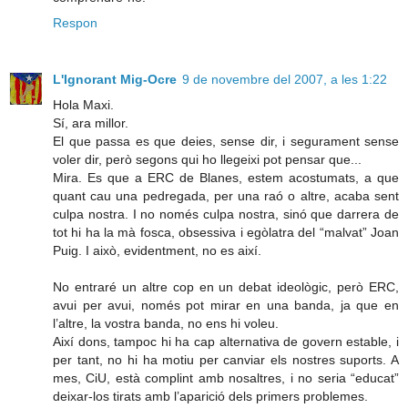
Respon
L'Ignorant Mig-Ocre
9 de novembre del 2007, a les 1:22
Hola Maxi.
Sí, ara millor.
El que passa es que deies, sense dir, i segurament sense
voler dir, però segons qui ho llegeixi pot pensar que...
Mira. Es que a ERC de Blanes, estem acostumats, a que
quant cau una pedregada, per una raó o altre, acaba sent
culpa nostra. I no només culpa nostra, sinó que darrera de
tot hi ha la mà fosca, obsessiva i egòlatra del “malvat” Joan
Puig. I això, evidentment, no es així.
No entraré un altre cop en un debat ideològic, però ERC,
avui per avui, només pot mirar en una banda, ja que en
l’altre, la vostra banda, no ens hi voleu.
Així dons, tampoc hi ha cap alternativa de govern estable, i
per tant, no hi ha motiu per canviar els nostres suports. A
mes, CiU, està complint amb nosaltres, i no seria “educat”
deixar-los tirats amb l’aparició dels primers problemes.