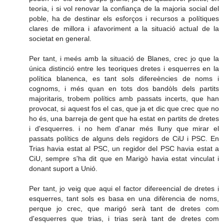
teoria, i si vol renovar la confiança de la majoria social del
poble, ha de destinar els esforços i recursos a polítiques
clares de millora i afavoriment a la situació actual de la
societat en general.
Per tant, i meés amb la situació de Blanes, crec jo que la
única distinció entre les teoriques dretes i esquerres en la
política blanenca, es tant sols difereències de noms i
cognoms, i més quan en tots dos bandòls dels partits
majoritaris, trobem polítics amb passats incerts, que han
provocat, si aquest fos el cas, que ja et dic que crec que no
ho és, una barreja de gent que ha estat en partits de dretes
i d'esquerres. i no hem d'anar més lluny que mirar el
passats polítics de alguns dels regidors de CiU i PSC. En
Trias havia estat al PSC, un regidor del PSC havia estat a
CiU, sempre s'ha dit que en Marigò havia estat vinculat i
donant suport a Unió.
Per tant, jo veig que aqui el factor difereencial de dretes i
esquerres, tant sols es basa en una difèrencia de noms,
perque jo crec, que marigó serà tant de dretes com
d'esquerres que trias, i trias serà tant de dretes com