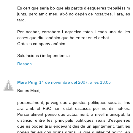
Es cert que seria bo que els partits d’esquerres treballéssim
junts, però amic meu, això no depèn de nosaltres. I ara, es
tard.
Per acabar, corroboro i agraeixo totes i cada una de les
coses que diu l’anònim que ha entrat en el debat.
Gràcies company anònim.
Salutacions i independència.
Respon
Marc Puig
14 de novembre del 2007, a les 13:05
Bones Maxi,
personalment, jo veig que aquestes polítiques socials, fins
ara amb el PSC han estat escases per no dir nul·les.
Personalment penso que actualment, a nivell municipal, la
distinció entre les principals polítiques reals d'esquerres
que es poden tirar endevant des de un ajuntament, tant les
poden fer els dos grups grans, ja que qualsevol polític, en