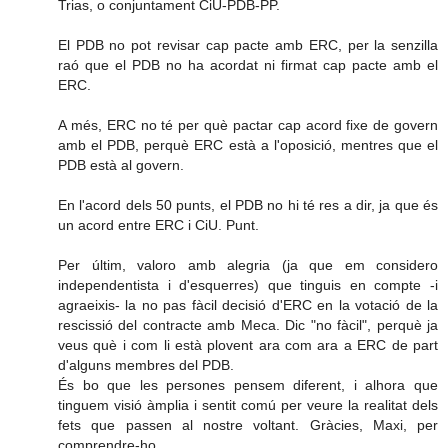
Trias, o conjuntament CiU-PDB-PP.
El PDB no pot revisar cap pacte amb ERC, per la senzilla
raó que el PDB no ha acordat ni firmat cap pacte amb el
ERC.
A més, ERC no té per què pactar cap acord fixe de govern
amb el PDB, perquè ERC està a l'oposició, mentres que el
PDB està al govern.
En l'acord dels 50 punts, el PDB no hi té res a dir, ja que és
un acord entre ERC i CiU. Punt.
Per últim, valoro amb alegria (ja que em considero
independentista i d'esquerres) que tinguis en compte -i
agraeixis- la no pas fàcil decisió d'ERC en la votació de la
rescissió del contracte amb Meca. Dic "no fàcil", perquè ja
veus què i com li està plovent ara com ara a ERC de part
d'alguns membres del PDB.
És bo que les persones pensem diferent, i alhora que
tinguem visió àmplia i sentit comú per veure la realitat dels
fets que passen al nostre voltant. Gràcies, Maxi, per
comprendre-ho.