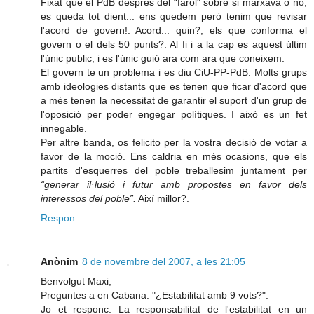
Fixat que el PdB després del “farol” sobre si marxava o no,
es queda tot dient... ens quedem però tenim que revisar
l'acord de govern!. Acord... quin?, els que conforma el
govern o el dels 50 punts?. Al fi i a la cap es aquest últim
l'únic public, i es l'únic guió ara com ara que coneixem.
El govern te un problema i es diu CiU-PP-PdB. Molts grups
amb ideologies distants que es tenen que ficar d'acord que
a més tenen la necessitat de garantir el suport d'un grup de
l'oposició per poder engegar polítiques. I això es un fet
innegable.
Per altre banda, os felicito per la vostra decisió de votar a
favor de la moció. Ens caldria en més ocasions, que els
partits d'esquerres del poble treballesim juntament per
“generar il·lusió i futur amb propostes en favor dels
interessos del poble”.
Així millor?.
Respon
Anònim
8 de novembre del 2007, a les 21:05
Benvolgut Maxi,
Preguntes a en Cabana: "¿Estabilitat amb 9 vots?".
Jo et responc: La responsabilitat de l'estabilitat en un