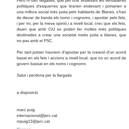
Però hi han vegades, que per tirar endevant les verdaderes
polítiques d'esquerres que tirarien endevant i portarien a
una millora social més justa pels habitants de Blanes, s'han
de diexar de banda els noms i cognoms, i apostar pels fets,
i per mi, per la meva opinió,i a nivell local, crec que els fets,
diuen que amb CiU es poden fer moltes més polítiques
destinades a crear una societat meés justa a blanes, que
no pas amb el PSC.
Per tant potser hauriem d'apostar per la creació d'un acord
basat en els fets i accions a nivell local, que no un acord de
govern bassat en els noms i cognoms
Salut i perdona per la llargada
a disposició
marc puig
internacional@jerc.cat
mpuig13@jerc.cat