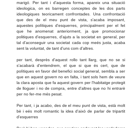
marigó. Per tant i d'aquesta forma, apareix una situació
ideologica, on es barregen conceptes de les dos parts
ideologiques teoricament confrontades. Una confrontació
que des de el meu punt de vista, s'acaba imposant,
aquestes polítiques d'esquerres, principalment per el fet
que he anomenat anteriorment, ja que promocionar
politiques d'esquerres, d'ajuts a la societat en general, per
tal d'aconseguir una societat cada cop meés justa, acaba
sent la voluntat, de tant d'uns com d'altres.
per tant, desprès d'aquest rollo tant llarg, que no se si
s'acabarà d'entendrem, el que si que és cert, que de
polítiques en favor del benefici social general, sembla a ser
que en aquest govern no en falta, i tant sols hem de veure
la clara aposta que fa aquest govern per l'habitatge protegit
de lloguer i no de compra, entre d'altres que no hi entrarè
per no fer-me més pesat.
Per tant, i ja acabo, des de el meu punt de vista, està molt
bè i eés molt romantic la idea d'això de parlar de tripartit
d'esquerres