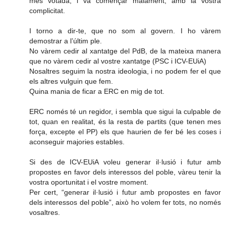
mes votada, i va començar malament, amb la vostra
complicitat.
I torno a dir-te, que no som al govern. I ho vàrem
demostrar a l’últim ple.
No vàrem cedir al xantatge del PdB, de la mateixa manera
que no vàrem cedir al vostre xantatge (PSC i ICV-EUiA)
Nosaltres seguim la nostra ideologia, i no podem fer el que
els altres vulguin que fem.
Quina mania de ficar a ERC en mig de tot.
ERC només té un regidor, i sembla que sigui la culpable de
tot, quan en realitat, és la resta de partits (que tenen mes
força, excepte el PP) els que haurien de fer bé les coses i
aconseguir majories estables.
Si des de ICV-EUiA voleu generar il·lusió i futur amb
propostes en favor dels interessos del poble, vàreu tenir la
vostra oportunitat i el vostre moment.
Per cert, “generar il·lusió i futur amb propostes en favor
dels interessos del poble”, això ho volem fer tots, no només
vosaltres.