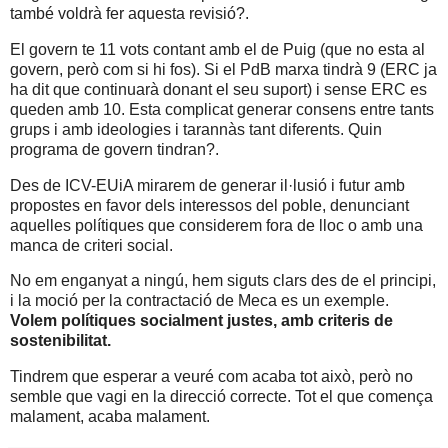
també voldrà fer aquesta revisió?.
El govern te 11 vots contant amb el de Puig (que no esta al
govern, però com si hi fos). Si el PdB marxa tindrà 9 (ERC ja
ha dit que continuarà donant el seu suport) i sense ERC es
queden amb 10. Esta complicat generar consens entre tants
grups i amb ideologies i tarannàs tant diferents. Quin
programa de govern tindran?.
Des de ICV-EUiA mirarem de generar il·lusió i futur amb
propostes en favor dels interessos del poble, denunciant
aquelles polítiques que considerem fora de lloc o amb una
manca de criteri social.
No em enganyat a ningú, hem siguts clars des de el principi,
i la moció per la contractació de Meca es un exemple.
Volem polítiques socialment justes, amb criteris de
sostenibilitat.
Tindrem que esperar a veuré com acaba tot això, però no
semble que vagi en la direcció correcte. Tot el que comença
malament, acaba malament.