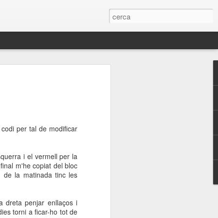
 PSUC-viu Blanes
Generals
SUC-viu
codi per tal de modificar
querra i el vermell per la
inal m'he copiat del bloc
int la línia política estratègica del PCE
1 de la matinada tinc les
UC-viu, que marca com a objectius
 espais de confluència d'unitat popular,
fensant aquell treball que busquin com
 dreta penjar enllaços i
 real de un procés participatiu i
ies torni a ficar-ho tot de
iferents lluites socials i polítiques