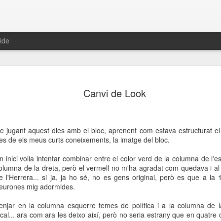
ide
Resolució
OCT
Canvi de Look
9
eleccions 
A/A Comissió Executiva P
e jugant aquest dies amb el bloc, aprenent com estava estructurat el 
A/A Comitè Central
es de els meus curts coneixements, la imatge del bloc.
8 de octubre de 2015
n inici volia intentar combinar entre el color verd de la columna de l'es
olumna de la dreta, però el vermell no m'ha agradat com quedava i al f
El PSUC-viu de Blanes, segu
e l'Herrera... si ja, ja ho sé, no es gens original, però es que a la 
i el Comitè Central del PS
eurones mig adormides.
principals la construcció de
hem defensat i seguirem de
enjar en la columna esquerre temes de política i a la columna de la
a fita, la realització certa i
ical... ara com ara les deixo així, però no seria estrany que en quatre d
democràtic que unifiqui les d