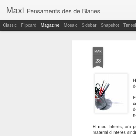
Maxi
Pensaments des de Blanes
Classic
Flipcard
Magazine
Mosaic
Sidebar
Snapshot
Timesl
MAR
23
H
d
E
c
d
n
El meu interès, era p
material d'interès sind