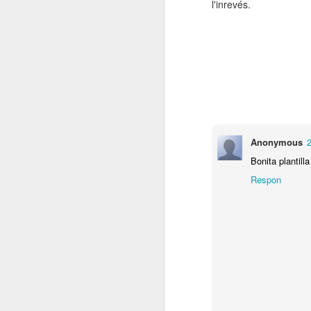
l'inrevés.
Anonymous
2
Bonita plantill
Respon
DEMOCRÀCIA
JUL
8
RADICAL
Tenim reptes pendents importants
per a la gent de la coalició (ICV-