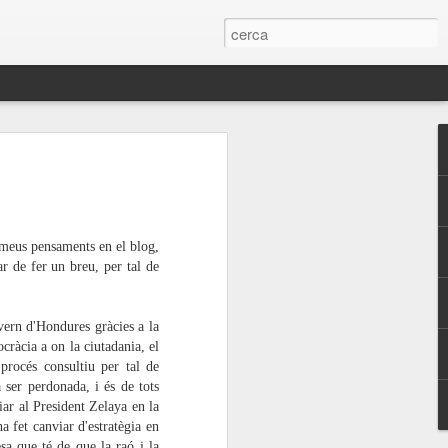
 PSUC-viu Blanes
Generals
SUC-viu
 meus pensaments en el blog,
ar de fer un breu, per tal de
ern d'Hondures gràcies a la
int la línia política estratègica del PCE
cràcia a on la ciutadania, el
UC-viu, que marca com a objectius
 procés consultiu per tal de
 espais de confluència d'unitat popular,
 ser perdonada, i és de tots
fensant aquell treball que busquin com
iar al President Zelaya en la
 real de un procés participatiu i
ha fet canviar d'estratègia en
iferents lluites socials i polítiques
esa que té de que la raó i la