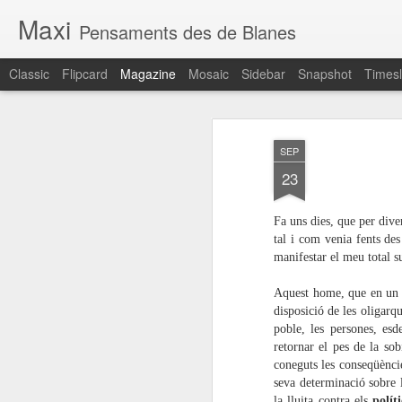
Maxi
Pensaments des de Blanes
Classic
Flipcard
Magazine
Mosaic
Sidebar
Snapshot
Timesl
SEP
23
Fa uns dies, que per dive
tal i com venia fents des
manifestar el meu total s
Aquest home, que en un m
disposició de les oligarq
poble, les persones, esd
retornar el pes de la sob
coneguts les conseqüèncie
seva determinació sobre la
la lluita contra els
polít