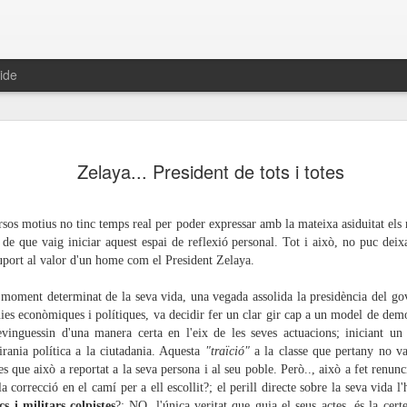
ide
Resolució
OCT
Zelaya... President de tots i totes
9
eleccions 
A/A Comissió Executiva P
rsos motius no tinc temps real per poder expressar amb la mateixa asiduitat els
A/A Comitè Central
 de que vaig iniciar aquest espai de reflexió personal. Tot i això, no puc deix
uport al valor d'un home com el President Zelaya.
8 de octubre de 2015
oment determinat de la seva vida, una vegada assolida la presidència del gov
El PSUC-viu de Blanes, segu
uies econòmiques i polítiques, va decidir fer un clar gir cap a un model de demo
i el Comitè Central del PS
evinguessin d'una manera certa en l'eix de les seves actuacions; iniciant un
principals la construcció de
irania política a la ciutadania. Aquesta
"traïció"
a la classe que pertany no va
hem defensat i seguirem de
s que això a reportat a la seva persona i al seu poble. Però.., això a fet renunc
a fita, la realització certa i
 correcció en el camí per a ell escollit?; el perill directe sobre la seva vida l'
democràtic que unifiqui les d
ics i militars colpistes
?; NO, l'única veritat que guia el seus actes, és la cert