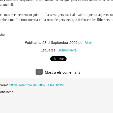
d'esquerres. Aquesta unitat 
ta amb ell.
pluralitat ideològica dels di
forces contra un enemic c
 el meu reconeixement públic a la seva persona i als valors que en aquests m
per les oligarquies socioec
bé a tota Llatinoamerica i a la resta de persones que defensem les llibertats i 
democràcia lliberal com a ei
dor.
En respuesta a las
JUL
Publicat fa
23rd September 2009
per
Maxi
2
afirmaciones del señor
Etiquetes:
Democràcia
Xavi Reñaga
Article publicat en Diari de Blanes
Estoy que no salgo de mi
asombro. Llevo días pensando en
1
Mostra els comentaris
si dar respuesta, o no, a un
escrito lleno de bilis del Sr.
arre'
23 de setembre del 2009, a les 16:22
Reñaga, contra una de las
organizaciones políticas (ICV-
cionalisme!
Control de la
MAR
EUiA) que de forma más
17
informació: Facu Díaz,
contundente ha luchado en Blanes
David Couso, Albano
en contra de la xenofobia, la
Dante, a Blanes
homofobia y la defensa de las