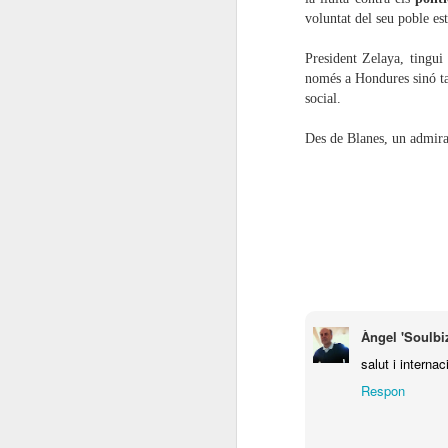
voluntat del seu poble es
President Zelaya, tingui
només a Hondures sinó tam
social.
Des de Blanes, un admira
Àngel 'Soulbiz
salut i interna
DEMOCRÀCIA
JUL
8
RADICAL
Respon
Tenim reptes pendents importants
per a la gent de la coalició (ICV-