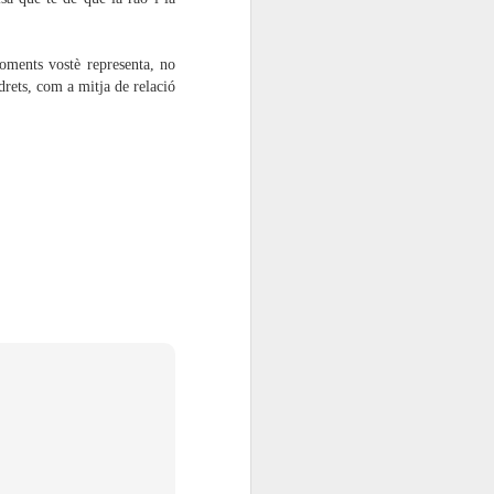
però, ha de sorgir del respecte de la
ferents actors que hi volen aglutinar
omú. Enemic aquest poderós, representat
oments vostè representa, no
onòmiques que fan servir el model de
drets, com a mitja de relació
na de control social i de privilegis.
Assemblea PSUC-viu
FEB
20
de Blanes. Constituïm
nou Comitè Local
A Catalunya els i les comunistes