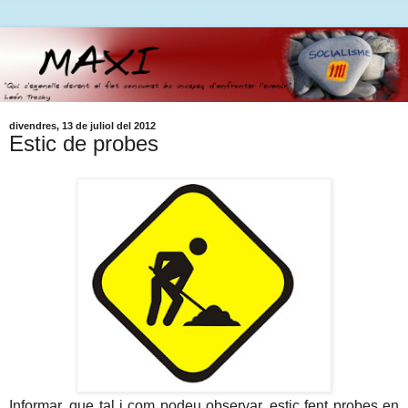
divendres, 13 de juliol del 2012
Estic de probes
Informar, que tal i com podeu observar, estic fent probes en