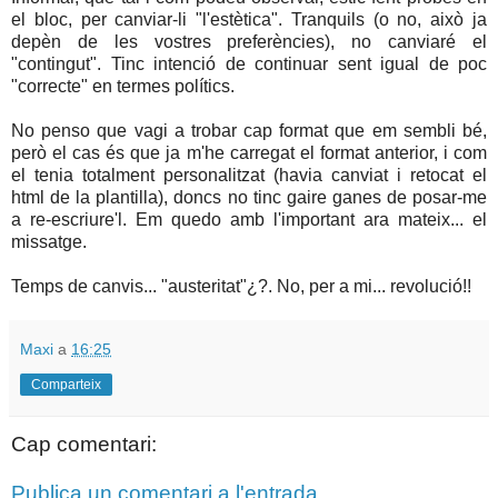
el bloc, per canviar-li "l'estètica". Tranquils (o no, això ja
depèn de les vostres preferències), no canviaré el
"contingut". Tinc intenció de continuar sent igual de poc
"correcte" en termes polítics.
No penso que vagi a trobar cap format que em sembli bé,
però el cas és que ja m'he carregat el format anterior, i com
el tenia totalment personalitzat (havia canviat i retocat el
html de la plantilla), doncs no tinc gaire ganes de posar-me
a re-escriure'l. Em quedo amb l'important ara mateix... el
missatge.
Temps de canvis... "austeritat"¿?. No, per a mi... revolució!!
Maxi
a
16:25
Comparteix
Cap comentari:
Publica un comentari a l'entrada