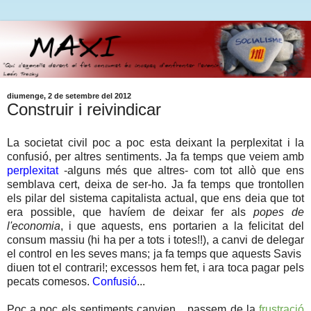
diumenge, 2 de setembre del 2012
Construir i reivindicar
La societat civil poc a poc esta deixant la perplexitat i la
confusió, per altres sentiments. Ja fa temps que veiem amb
perplexitat
-alguns més que altres- com tot allò que ens
semblava cert, deixa de ser-ho. Ja fa temps que trontollen
els pilar del sistema capitalista actual, que ens deia que tot
era possible, que havíem de deixar fer als
popes de
l'economia
, i que aquests, ens portarien a la felicitat del
consum massiu (hi ha per a tots i totes!!), a canvi de delegar
el control en les seves mans; ja fa temps que aquests Savis
diuen tot el contrari!; excessos hem fet, i ara toca pagar pels
pecats comesos.
Confusió
...
Poc a poc els sentiments canvien.., passem de la
frustració