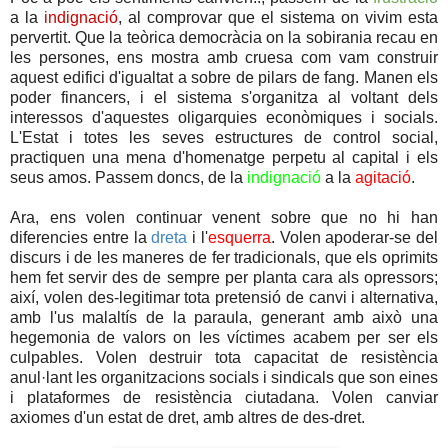
a la
indignació
, al comprovar que el sistema on vivim esta
pervertit. Que la teòrica democràcia on la sobirania recau en
les persones, ens mostra amb cruesa com vam construir
aquest edifici d'igualtat a sobre de pilars de fang. Manen els
poder financers, i el sistema s'organitza al voltant dels
interessos d'aquestes oligarquies econòmiques i socials.
L'Estat i totes les seves estructures de control social,
practiquen una mena d'homenatge perpetu al capital i els
seus amos. Passem doncs, de la
indignació
a la
agitació
.
Ara, ens volen continuar venent sobre que no hi han
diferencies entre la
dreta
i l'
esquerra
. Volen apoderar-se del
discurs i de les maneres de fer tradicionals, que els oprimits
hem fet servir des de sempre per planta cara als opressors;
així, volen des-legitimar tota pretensió de canvi i alternativa,
amb l'us malaltís de la paraula, generant amb això una
hegemonia de valors on les víctimes acabem per ser els
culpables. Volen destruir tota capacitat de resistència
anul·lant les organitzacions socials i sindicals que son eines
i plataformes de resistència ciutadana. Volen canviar
axiomes d'un estat de dret, amb altres de des-dret.